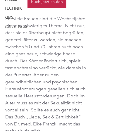
Buch jetzt kaufen
TECHNIK
KIDS
Für viele Frauen sind die Wechseljahre 
ein sehr schwieriges Thema. Nicht nur, 
SONSTIGES
dass sie es überhaupt nicht begrüßen, 
generell älter zu werden, sie machen 
zwischen 50 und 70 Jahren auch noch 
eine ganz neue, schwierige Phase 
durch. Der Körper ändert sich, spielt 
fast nochmal so verrückt, wie damals in 
der Pubertät. Aber zu den 
gesundheitlichen und psychischen 
Herausforderungen gesellen sich auch 
sexuelle Herausforderungen. Doch im 
Alter muss es mit der Sexualität nicht 
vorbei sein! Sollte es auch gar nicht. 
Das Buch „Liebe, Sex & Zärtlichkeit“ 
von Dr. med. Elke Franzki macht das 
mehr als deutlich.