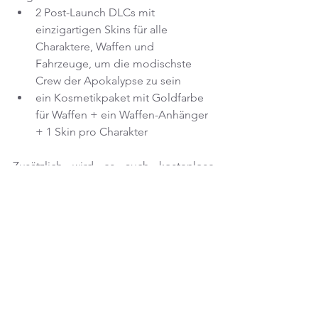
2 Post-Launch DLCs mit 
einzigartigen Skins für alle 
Charaktere, Waffen und 
Fahrzeuge, um die modischste 
Crew der Apokalypse zu sein
ein Kosmetikpaket mit Goldfarbe 
für Waffen + ein Waffen-Anhänger 
+ 1 Skin pro Charakter
Zusätzlich wird es auch kostenlose 
Updates mit neuen Missionen, 
Gegnern, Waffen und Fahrzeugen 
geben. Daher auch nach der 
Veröffentlichung wachsambleiben, 
Zombies schlafen nie.
https://www.youtube.com/watch?v=svWU-
rezMu0