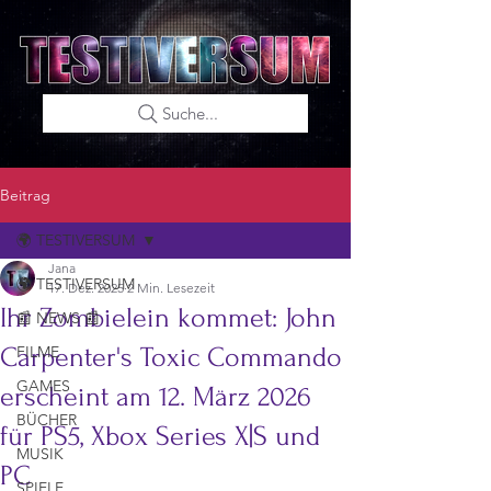
Suche...
Beitrag
🌍 TESTIVERSUM
Jana
🌍 TESTIVERSUM
17. Dez. 2025
2 Min. Lesezeit
Ihr Zombielein kommet: John
📰 NEWS 📰
Carpenter's Toxic Commando
FILME
GAMES
erscheint am 12. März 2026
BÜCHER
für PS5, Xbox Series X|S und
MUSIK
PC
SPIELE