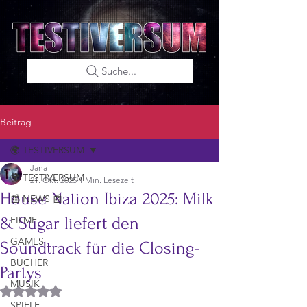
Suche...
Beitrag
🌍 TESTIVERSUM
Jana
🌍 TESTIVERSUM
21. Okt. 2025
1 Min. Lesezeit
House Nation Ibiza 2025: Milk
📰 NEWS 📰
& Sugar liefert den
FILME
GAMES
Soundtrack für die Closing-
BÜCHER
Partys
MUSIK
Mit NaN von 5 Sternen bewertet.
SPIELE