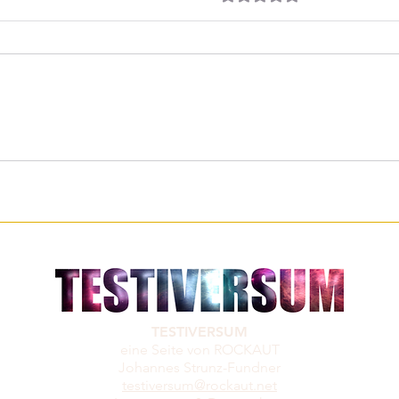
Erklärs mir als wäre ich 5 - Der
Volde
menschliche Körper
Biogr
Dunk
TESTIVERSUM
eine Seite von ROCKAUT
Johannes Strunz-Fundner
testiversum@rockaut.net