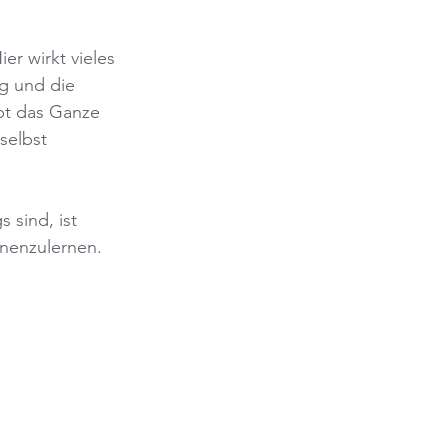
r wirkt vieles 
g und die 
t das Ganze 
selbst 
sind, ist 
nnenzulernen.