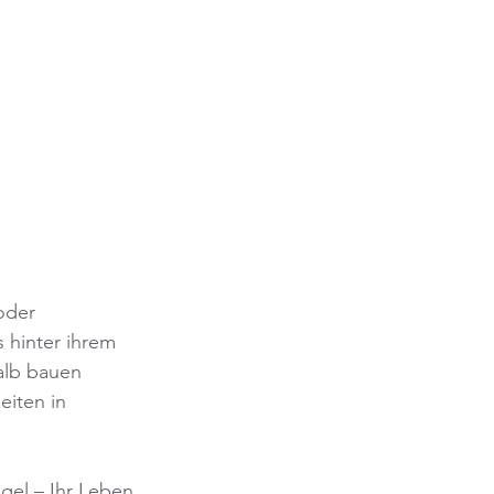
oder 
 hinter ihrem 
alb bauen 
iten in 
gel – Ihr Leben 