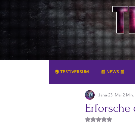
🌍 TESTIVERSUM
📰 NEWS 📰
Jana
23. Mai
2 Min.
SONSTIGES
Erforsche 
Mit NaN von 5 Ster