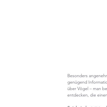
Besonders angenehm i
genügend Information
über Vögel – man be
entdecken, die einem 