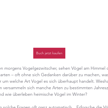
Buch jetzt kaufen
en morgens Vogelgezwitscher, sehen Vögel am Himmel 
arten – oft ohne sich Gedanken darüber zu machen, was
er um welche Art Vogel es sich überhaupt handelt. Wesh
 versammeln sich manche Arten zu bestimmten Jahresze
d wie überleben heimische Vögel im Winter?
n solche Fragen oft ganz automatisch. „Erforsche die Vö