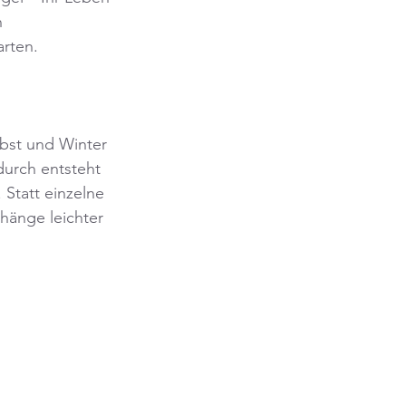
n 
rten.
bst und Winter 
durch entsteht 
 Statt einzelne 
hänge leichter 