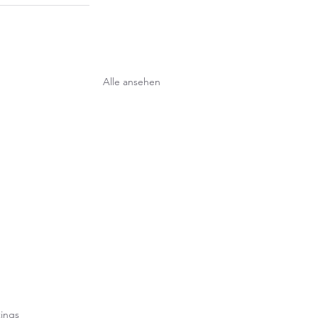
Alle ansehen
rtet.
ings