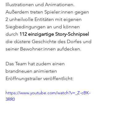
Illustrationen und Animationen. 
Außerdem treten Spieler:innen gegen 
2 unheilvolle Entitäten mit eigenen 
Siegbedingungen an und können 
durch
 112 einzigartige Story-Schnipsel 
die düstere Geschichte des Dorfes und 
seiner Bewohner:innen aufdecken.
Das Team hat zudem einen 
brandneuen animierten 
Eröffnungstrailer veröffentlicht:
https://www.youtube.com/watch?v=_Z-cBK-
3RR0