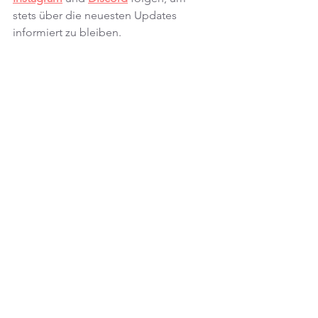
stets über die neuesten Updates 
informiert zu bleiben.
📰 NEWS 📰
Alle ansehen
Ähnliche Beiträge