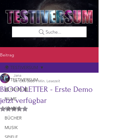
Suche...
Beitrag
🌍 TESTIVERSUM
Jana
🌍 TESTIVERSUM
28. Okt. 2025
1 Min. Lesezeit
BLOODLETTER - Erste Demo
📰 NEWS 📰
jetzt verfügbar
FILME
GAMES
Mit NaN von 5 Sternen bewertet.
BÜCHER
MUSIK
SPIELE