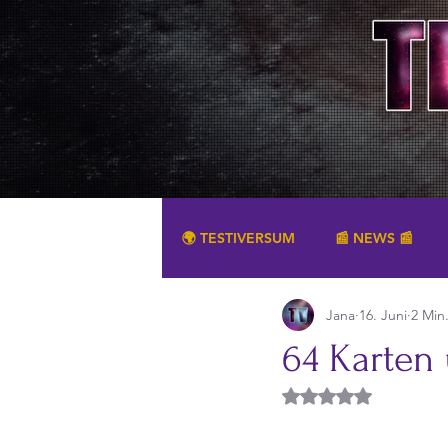
🌍 TESTIVERSUM
📰 NEWS 📰
Jana
16. Juni
2 Min
SONSTIGES
64 Karten
Mit NaN von 5 Ster