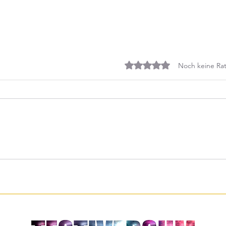
Mit 0 von 5 Sternen bewe
Noch keine Rat
Erklärs mir als wäre ich 5 - Der
Volde
menschliche Körper
Biogr
Dunk