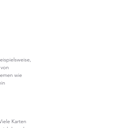
ispielsweise, 
 von 
hemen wie 
in 
Viele Karten 