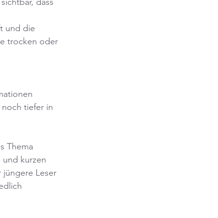
ichtbar, dass 
t und die 
e trocken oder 
mationen 
och tiefer in 
es Thema 
n und kurzen 
 jüngere Leser 
edlich 