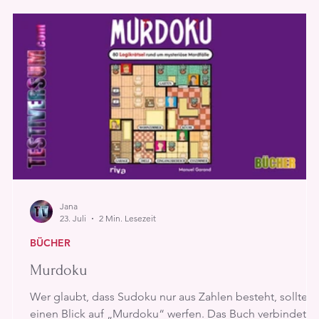
Jana
23. Juli
2 Min. Lesezeit
BÜCHER
Murdoku
Wer glaubt, dass Sudoku nur aus Zahlen besteht, sollte
einen Blick auf „Murdoku“ werfen. Das Buch verbindet