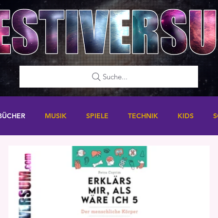
Suche...
BÜCHER
MUSIK
SPIELE
TECHNIK
KIDS
S