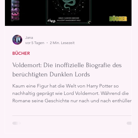
Jana
vor 5 Tagen
2 Min. Lesezeit
BÜCHER
Voldemort: Die inoffizielle Biografie des
berüchtigten Dunklen Lords
Kaum eine Figur hat die Welt von Harry Potter so
nachhaltig geprägt wie Lord Voldemort. Während die
Romane seine Geschichte nur nach und nach enthüllen,
widmet sich „Voldemort: Die inoffizielle Biografie des
berüchtigten Dunklen Lords“ vollständig dem wohl
bekanntesten dunklen Zauberer der modernen Fantasy-
e
Literatur. Das Buch beleuchtet seinen Werdegang, seine
Motive und seinen Einfluss auf die magische Welt und