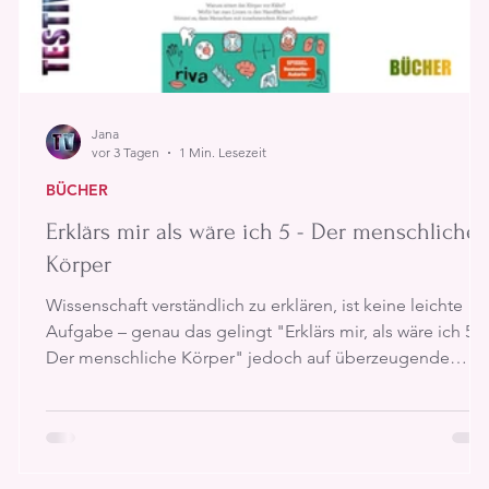
Jana
vor 3 Tagen
1 Min. Lesezeit
BÜCHER
Erklärs mir als wäre ich 5 - Der menschliche
Körper
n
Wissenschaft verständlich zu erklären, ist keine leichte
n
Aufgabe – genau das gelingt "Erklärs mir, als wäre ich 5 –
Der menschliche Körper" jedoch auf überzeugende
Weise. Das Buch beantwortet zahlreiche Fragen rund um
n
den menschlichen Körper und erklärt selbst komplexe
Vorgänge in einer leicht nachvollziehbaren Sprache, ohn
dabei den Informationsgehalt zu vernachlässigen.