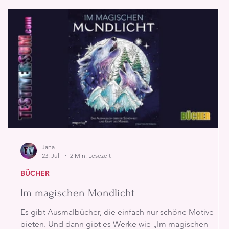
richtet sich damit vor allem an Fans, die noch tiefer in die
Ges
Jana
23. Juli
2 Min. Lesezeit
BÜCHER
Im magischen Mondlicht
Es gibt Ausmalbücher, die einfach nur schöne Motive
bieten. Und dann gibt es Werke wie „Im magischen