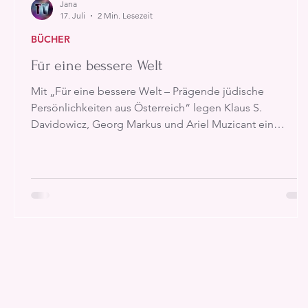
Jana
17. Juli
2 Min. Lesezeit
BÜCHER
Für eine bessere Welt
Mit „Für eine bessere Welt – Prägende jüdische
Persönlichkeiten aus Österreich“ legen Klaus S.
Davidowicz, Georg Markus und Ariel Muzicant ein
beeindruckendes Werk vor, das nicht nur Geschichte
dokumentiert, sondern auch zeigt, welchen Einfluss
einzelne Menschen auf eine Gesellschaft haben können.
Das Buch versammelt rund 200 Porträts jüdischer
Persönlichkeiten, die nach dem Ende des Zweiten
Weltkriegs zum kulturellen, gesellschaftlichen,
wirtschaftlichen und politischen Lebe