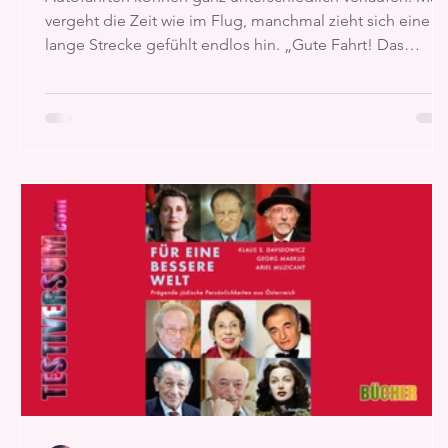
vergeht die Zeit wie im Flug, manchmal zieht sich eine
lange Strecke gefühlt endlos hin. „Gute Fahrt! Das
abgefahrene Beifahrer-Gästebuch“ setzt genau hier an
und macht aus jeder Fahrt ein gemeinsames Erlebnis.
Statt nur von A nach B zu gelangen, lädt das Buch dazu
ein, Erinnerungen zu sammeln, miteinander ins Gespräc
zu kommen und jede Reise auf eine unterhaltsame Weis
festzuhalten.