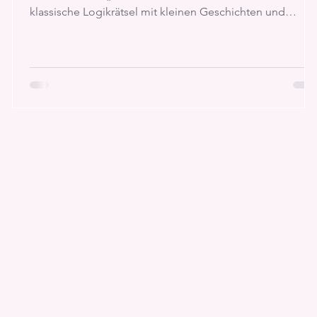
klassische Logikrätsel mit kleinen Geschichten und
erschafft daraus ein ungewöhnliches Rätselkonzept, das
schnell seinen ganz eigenen Reiz entwickelt. Statt einfac
nur Felder auszufüllen, gilt es, Hinweise geschickt
miteinander zu kombinieren und Schritt für Schritt die
richtige Lösung zu finden.
h
e