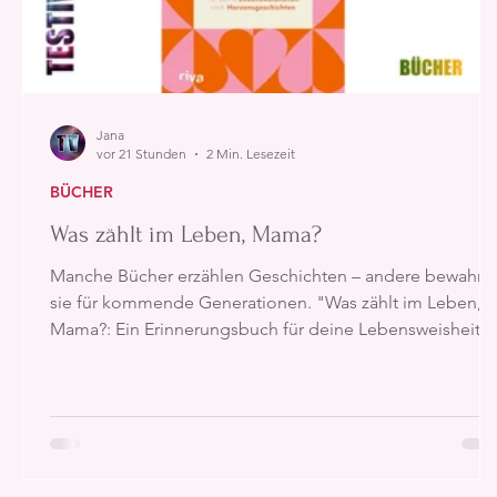
Jana
vor 21 Stunden
2 Min. Lesezeit
BÜCHER
Was zählt im Leben, Mama?
Manche Bücher erzählen Geschichten – andere bewahre
sie für kommende Generationen. "Was zählt im Leben,
Mama?: Ein Erinnerungsbuch für deine Lebensweisheite
und Herzensgeschichten" gehört eindeutig zur zweiten
Kategorie. Es lädt dazu ein, persönliche Erinnerungen,
Erfahrungen und Werte festzuhalten und schafft damit ei
ganz besonderes Andenken, das weit über den Moment
des Ausfüllens hinaus Bestand hat.