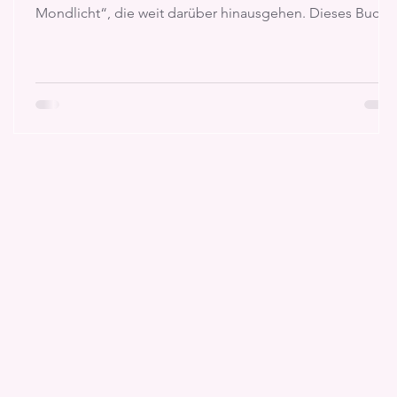
Mondlicht“, die weit darüber hinausgehen. Dieses Buch
verbindet kreatives Ausmalen mit spannenden Einblicken
in die Symbolik und Bedeutung des Mondes. Dadurch
h
entsteht eine gelungene Mischung aus Entspannung,
Inspiration und einer Prise Mystik.