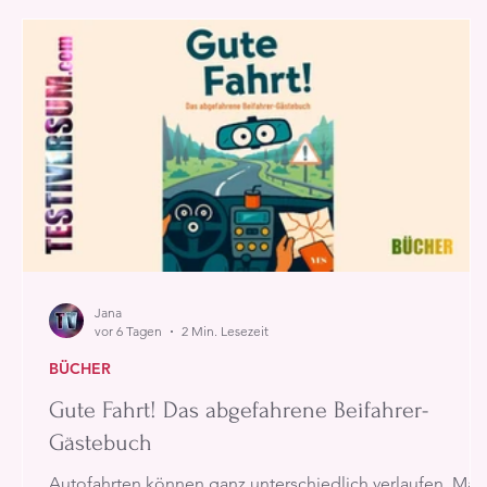
Jana
vor 6 Tagen
2 Min. Lesezeit
BÜCHER
Gute Fahrt! Das abgefahrene Beifahrer-
Gästebuch
Autofahrten können ganz unterschiedlich verlaufen. Mal